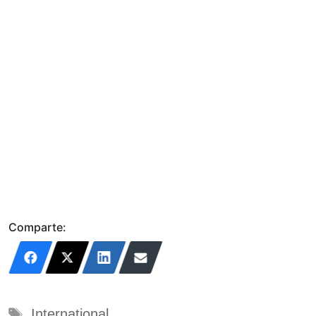
Comparte:
Etiquetas
International