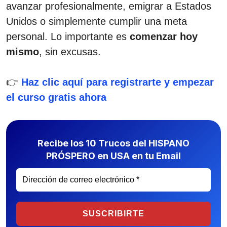
avanzar profesionalmente, emigrar a Estados
Unidos o simplemente cumplir una meta
personal. Lo importante es
comenzar hoy
mismo
, sin excusas.
👉
Haz clic aquí para registrarte y empezar
el curso gratis ahora
Recibe los 10 Trucos del HISPANO
PRÓSPERO en USA en tu Email