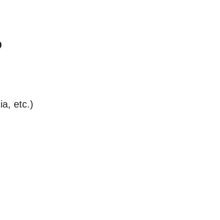
o
a, etc.)