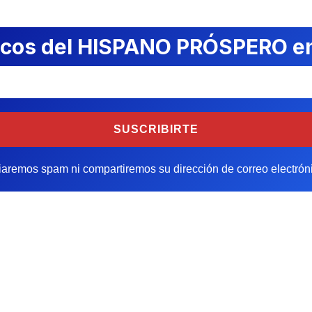
rucos del HISPANO PRÓSPERO en
aremos spam ni compartiremos su dirección de correo electrón