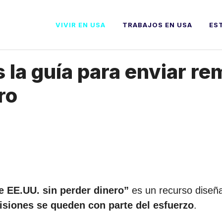
VIVIR EN USA
TRABAJOS EN USA
ES
s la guía para enviar 
ro
 EE.UU. sin perder dinero”
es un recurso diseñ
isiones se queden con parte del esfuerzo
.