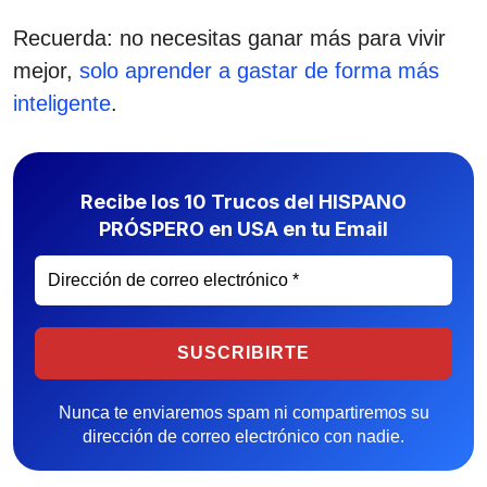
Recuerda: no necesitas ganar más para vivir
mejor,
solo aprender a gastar de forma más
inteligente
.
Recibe los 10 Trucos del HISPANO
PRÓSPERO en USA en tu Email
Nunca te enviaremos spam ni compartiremos su
dirección de correo electrónico con nadie.