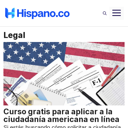
Saltar
M
al
contenido
Legal
Curso gratis para aplicar a la
ciudadanía americana en línea
Si estás buscando cómo solicitar a ciudadanía