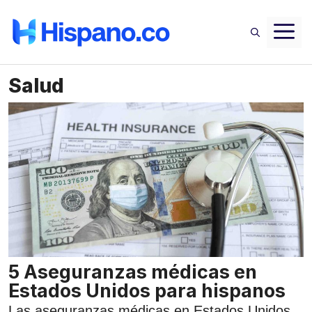
Saltar
M
al
contenido
Salud
5 Aseguranzas médicas en
Estados Unidos para hispanos
Las aseguranzas médicas en Estados Unidos