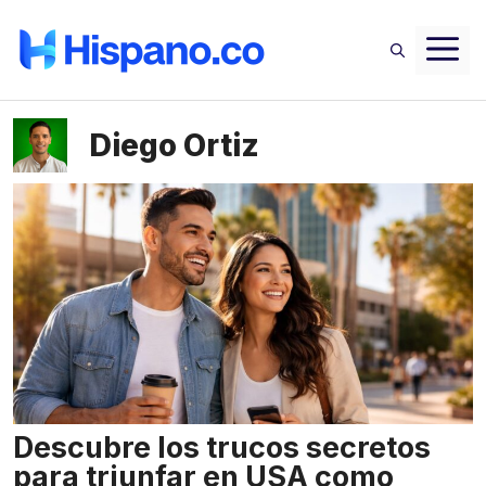
Saltar
M
al
contenido
Diego Ortiz
Descubre los trucos secretos
para triunfar en USA como