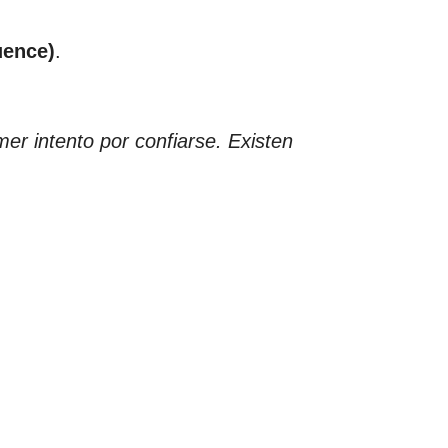
uence)
.
er intento por confiarse. Existen