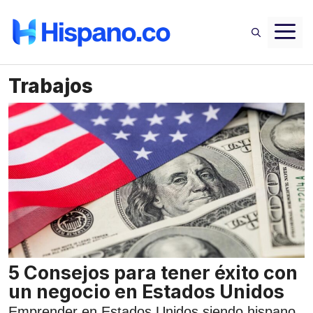
Saltar
M
al
contenido
Trabajos
5 Consejos para tener éxito con
un negocio en Estados Unidos
Emprender en Estados Unidos siendo hispano