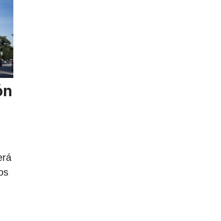
ón
erá
os